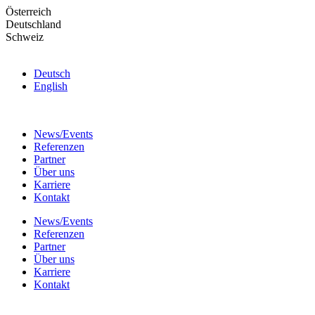
Skip
Österreich
to
Deutschland
the
Schweiz
content
Deutsch
English
News/Events
Referenzen
Partner
Über uns
Karriere
Kontakt
News/Events
Referenzen
Partner
Über uns
Karriere
Kontakt