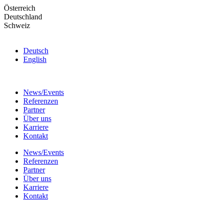
Skip
Österreich
to
Deutschland
the
Schweiz
content
Deutsch
English
News/Events
Referenzen
Partner
Über uns
Karriere
Kontakt
News/Events
Referenzen
Partner
Über uns
Karriere
Kontakt