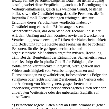
Bezug auf alle personenbezogenen Daten, zu denen Zugang
besteht, wobei diese Verpflichtung auch nach Beendigung des
Vertragsverhältnisses, gleich aus welchem Grund, bestehen
bleibt, sowie die Gewährleistung, dass alle Personen, die für
Inspiralia GmbH Dienstleistungen erbringen, sich zur
Erfüllung dieser Verpflichtung verpflichtet haben.c)
Gewährleistung eines dem Risiko angemessenen
Sicherheitsniveaus, das dem Stand der Technik und seiner
Art, dem Umfang und dem Kontext sowie den Zwecken der
Verarbeitung, sowie etwaigen Risiken der Wahrscheinlichkeit
und Bedeutung für die Rechte und Freiheiten der betroffenen
Personen, für die sie geeignete technische und
organisatorische Maßnahmen ergreifen müssen, Rechnung
trägt. Bei der Beurteilung der Eignung des Sicherheitsniveaus
berücksichtigt die Inspiralia GmbH die Fähigkeit, die
fortdauernde Vertraulichkeit, Integrität, Verfügbarkeit und
Widerstandsfähigkeit von Verarbeitungssystemen und –
Dienstleistungen zu gewährleisten, insbesondere als Folge der
zufälligen oder rechtswidrigen Zerstörung, des Verlusts oder
der Änderung von übertragenen, gespeicherten oder
anderweitig verarbeiteten personenbezogenen Daten oder der
unbefugten Weitergabe oder des unbefugten Zugriffs auf
diese Daten.
d) Personenbezogene Daten nicht an Dritte bekannt zu geben