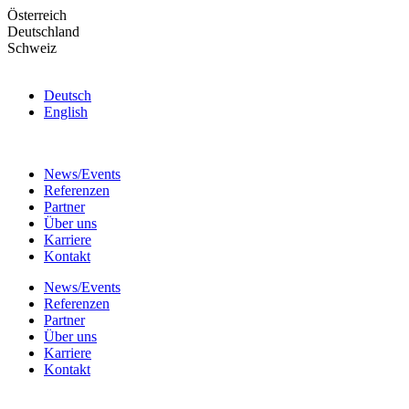
Skip
Österreich
to
Deutschland
the
Schweiz
content
Deutsch
English
News/Events
Referenzen
Partner
Über uns
Karriere
Kontakt
News/Events
Referenzen
Partner
Über uns
Karriere
Kontakt