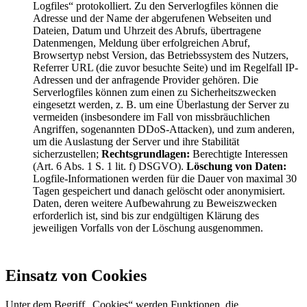
Logfiles“ protokolliert. Zu den Serverlogfiles können die
Adresse und der Name der abgerufenen Webseiten und
Dateien, Datum und Uhrzeit des Abrufs, übertragene
Datenmengen, Meldung über erfolgreichen Abruf,
Browsertyp nebst Version, das Betriebssystem des Nutzers,
Referrer URL (die zuvor besuchte Seite) und im Regelfall IP-
Adressen und der anfragende Provider gehören. Die
Serverlogfiles können zum einen zu Sicherheitszwecken
eingesetzt werden, z. B. um eine Überlastung der Server zu
vermeiden (insbesondere im Fall von missbräuchlichen
Angriffen, sogenannten DDoS-Attacken), und zum anderen,
um die Auslastung der Server und ihre Stabilität
sicherzustellen;
Rechtsgrundlagen:
Berechtigte Interessen
(Art. 6 Abs. 1 S. 1 lit. f) DSGVO).
Löschung von Daten:
Logfile-Informationen werden für die Dauer von maximal 30
Tagen gespeichert und danach gelöscht oder anonymisiert.
Daten, deren weitere Aufbewahrung zu Beweiszwecken
erforderlich ist, sind bis zur endgültigen Klärung des
jeweiligen Vorfalls von der Löschung ausgenommen.
Einsatz von Cookies
Unter dem Begriff „Cookies“ werden Funktionen, die