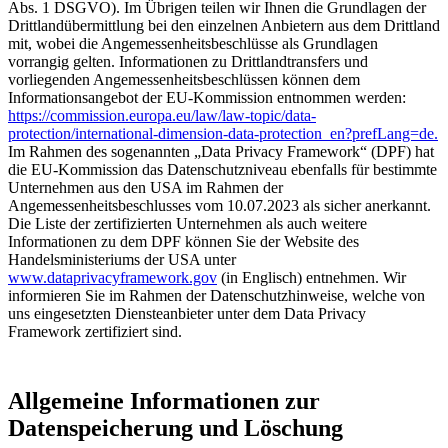
Abs. 1 DSGVO). Im Übrigen teilen wir Ihnen die Grundlagen der
Drittlandübermittlung bei den einzelnen Anbietern aus dem Drittland
mit, wobei die Angemessenheitsbeschlüsse als Grundlagen
vorrangig gelten. Informationen zu Drittlandtransfers und
vorliegenden Angemessenheitsbeschlüssen können dem
Informationsangebot der EU-Kommission entnommen werden:
https://commission.europa.eu/law/law-topic/data-
protection/international-dimension-data-protection_en?prefLang=de.
Im Rahmen des sogenannten „Data Privacy Framework“ (DPF) hat
die EU-Kommission das Datenschutzniveau ebenfalls für bestimmte
Unternehmen aus den USA im Rahmen der
Angemessenheitsbeschlusses vom 10.07.2023 als sicher anerkannt.
Die Liste der zertifizierten Unternehmen als auch weitere
Informationen zu dem DPF können Sie der Website des
Handelsministeriums der USA unter
www.dataprivacyframework.gov
(in Englisch) entnehmen. Wir
informieren Sie im Rahmen der Datenschutzhinweise, welche von
uns eingesetzten Diensteanbieter unter dem Data Privacy
Framework zertifiziert sind.
Allgemeine Informationen zur
Datenspeicherung und Löschung