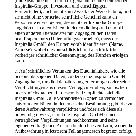
(mit Ausnahme der in Punkt 1 genannten Unternehmen der
Inspiralia-Gruppe, Investoren und einschlägigen
Förderstellen), auch nicht zum Zweck der Weiterleitung, und
sie nicht ohne vorherige schriftliche Genehmigung an
Personen weiterzugeben, die nicht der Inspiralia-Gruppe
angehören. In allen Fällen, in denen die Inspiralia GmbH
einen anderen Dienstleister mit Zugang zu den Daten
beauftragen muss (Unterauftragsverarbeiter), muss die
Inspiralia GmbH den Dritten vorab identifizieren (Name,
Adresse), wobei dies ausschließlich mit ausdrücklicher
vorheriger schriftlicher Genehmigung des Kunden erfolgen
kann.
e) Auf schriftliches Verlangen des Dateninhabers, wie alle
personenbezogenen Daten, zu denen die Inspiralia GmbH
Zugang hatte, um die Dienstleistung zu erbringen oder seine
Verpflichtungen aus diesem Vertrag zu erfüllen, zu löschen
oder zurückzugeben. In diesem Fall verpflichtet sich die
Inspiralia GmbH, alle vorhandenen Kopien zu vernichten,
außer in den Fällen, in denen es eine Bestimmung gibt, die zu
deren Aufbewahrung verpflichtet und/oder sich diese als
notwendig erweist, damit die Inspiralia GmbH seinen
vertraglichen Verpflichtungen nachkommen und seine
eigenen vertraglichen Ansprüche durchsetzen kann, wobei die
Aufbewahrung in letzterem Fall angemessen begrenzt erfolgt.