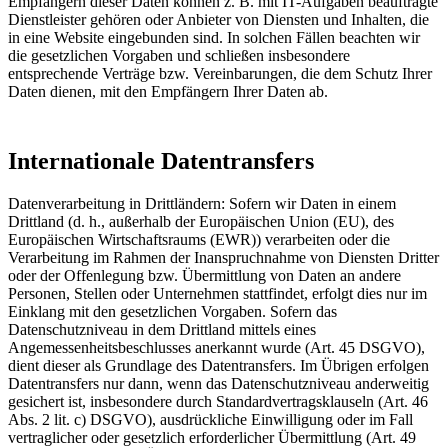
Empfängern dieser Daten können z. B. mit IT-Aufgaben beauftragte
Dienstleister gehören oder Anbieter von Diensten und Inhalten, die
in eine Website eingebunden sind. In solchen Fällen beachten wir
die gesetzlichen Vorgaben und schließen insbesondere
entsprechende Verträge bzw. Vereinbarungen, die dem Schutz Ihrer
Daten dienen, mit den Empfängern Ihrer Daten ab.
Internationale Datentransfers
Datenverarbeitung in Drittländern: Sofern wir Daten in einem
Drittland (d. h., außerhalb der Europäischen Union (EU), des
Europäischen Wirtschaftsraums (EWR)) verarbeiten oder die
Verarbeitung im Rahmen der Inanspruchnahme von Diensten Dritter
oder der Offenlegung bzw. Übermittlung von Daten an andere
Personen, Stellen oder Unternehmen stattfindet, erfolgt dies nur im
Einklang mit den gesetzlichen Vorgaben. Sofern das
Datenschutzniveau in dem Drittland mittels eines
Angemessenheitsbeschlusses anerkannt wurde (Art. 45 DSGVO),
dient dieser als Grundlage des Datentransfers. Im Übrigen erfolgen
Datentransfers nur dann, wenn das Datenschutzniveau anderweitig
gesichert ist, insbesondere durch Standardvertragsklauseln (Art. 46
Abs. 2 lit. c) DSGVO), ausdrückliche Einwilligung oder im Fall
vertraglicher oder gesetzlich erforderlicher Übermittlung (Art. 49