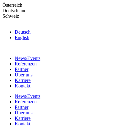
Skip
Österreich
to
Deutschland
the
Schweiz
content
Deutsch
English
News/Events
Referenzen
Partner
Über uns
Karriere
Kontakt
News/Events
Referenzen
Partner
Über uns
Karriere
Kontakt