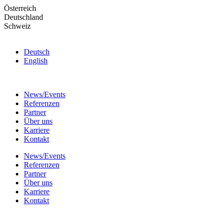
Skip
Österreich
to
Deutschland
the
Schweiz
content
Deutsch
English
News/Events
Referenzen
Partner
Über uns
Karriere
Kontakt
News/Events
Referenzen
Partner
Über uns
Karriere
Kontakt