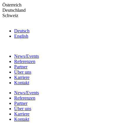
Skip
Österreich
to
Deutschland
the
Schweiz
content
Deutsch
English
News/Events
Referenzen
Partner
Über uns
Karriere
Kontakt
News/Events
Referenzen
Partner
Über uns
Karriere
Kontakt