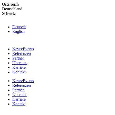
Skip
Österreich
to
Deutschland
the
Schweiz
content
Deutsch
English
News/Events
Referenzen
Partner
Über uns
Karriere
Kontakt
News/Events
Referenzen
Partner
Über uns
Karriere
Kontakt