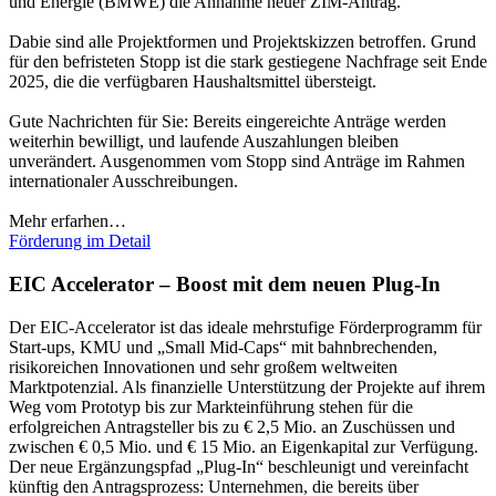
und Energie (BMWE) die Annahme neuer ZIM-Anträg.
Dabie sind alle Projektformen und Projektskizzen betroffen. Grund
für den befristeten Stopp ist die stark gestiegene Nachfrage seit Ende
2025, die die verfügbaren Haushaltsmittel übersteigt.
Gute Nachrichten für Sie: Bereits eingereichte Anträge werden
weiterhin bewilligt, und laufende Auszahlungen bleiben
unverändert. Ausgenommen vom Stopp sind Anträge im Rahmen
internationaler Ausschreibungen.
Mehr erfarhen…
Förderung im Detail
EIC Accelerator – Boost mit dem neuen Plug-In
Der EIC-Accelerator ist das ideale mehrstufige Förderprogramm für
Start-ups, KMU und „Small Mid-Caps“ mit bahnbrechenden,
risikoreichen Innovationen und sehr großem weltweiten
Marktpotenzial. Als finanzielle Unterstützung der Projekte auf ihrem
Weg vom Prototyp bis zur Markteinführung stehen für die
erfolgreichen Antragsteller bis zu € 2,5 Mio. an Zuschüssen und
zwischen € 0,5 Mio. und € 15 Mio. an Eigenkapital zur Verfügung.
Der neue Ergänzungspfad „Plug-In“ beschleunigt und vereinfacht
künftig den Antragsprozess: Unternehmen, die bereits über