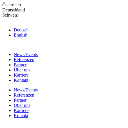
Skip
Österreich
to
Deutschland
the
Schweiz
content
Deutsch
English
News/Events
Referenzen
Partner
Über uns
Karriere
Kontakt
News/Events
Referenzen
Partner
Über uns
Karriere
Kontakt