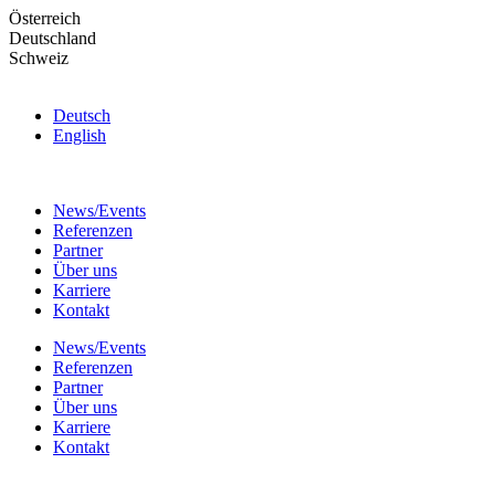
Skip
Österreich
to
Deutschland
the
Schweiz
content
Deutsch
English
News/Events
Referenzen
Partner
Über uns
Karriere
Kontakt
News/Events
Referenzen
Partner
Über uns
Karriere
Kontakt