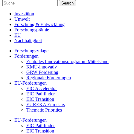
Investition
Umwelt
Forschung & Entwicklung
Forschungsprämie
EU
Nachhaltigkeit
Forschungszulage
Förderungen
Zentrales Innovationsprogramm Mittelstand
KMU-innovativ
GRW Förderung
Regionale Förderungen
EU-Förderungen
EIC Accelerator
EIC Pathfinder
EIC Transition
EUREKA Eurostars
Thematic Priorities
EU-Förderungen
EIC Pathfinder
EIC Transition