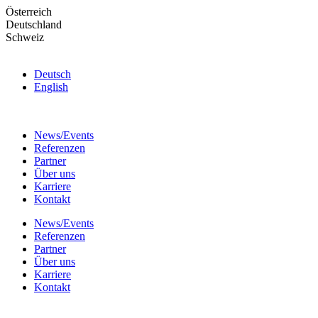
Skip
Österreich
to
Deutschland
the
Schweiz
content
Deutsch
English
News/Events
Referenzen
Partner
Über uns
Karriere
Kontakt
News/Events
Referenzen
Partner
Über uns
Karriere
Kontakt