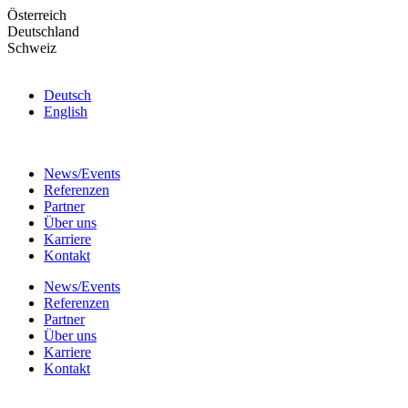
Skip
Österreich
to
Deutschland
the
Schweiz
content
Deutsch
English
News/Events
Referenzen
Partner
Über uns
Karriere
Kontakt
News/Events
Referenzen
Partner
Über uns
Karriere
Kontakt