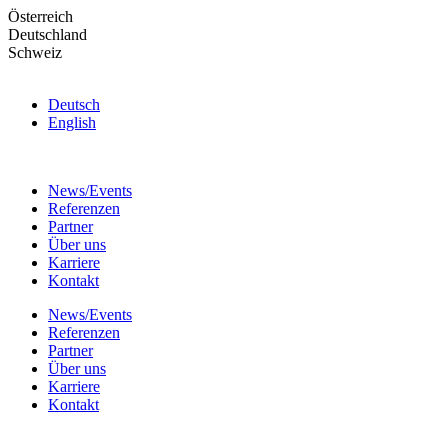
Skip
Österreich
to
Deutschland
the
Schweiz
content
Deutsch
English
News/Events
Referenzen
Partner
Über uns
Karriere
Kontakt
News/Events
Referenzen
Partner
Über uns
Karriere
Kontakt