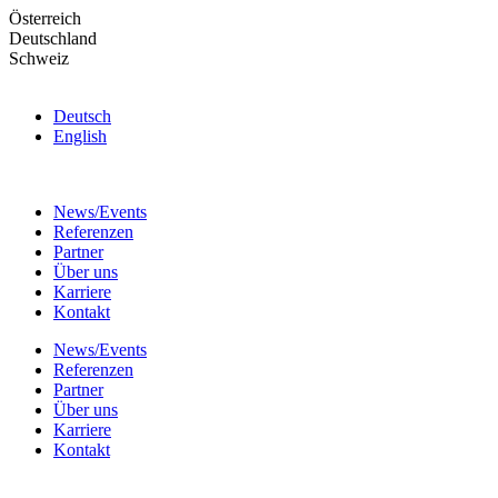
Skip
Österreich
to
Deutschland
the
Schweiz
content
Deutsch
English
News/Events
Referenzen
Partner
Über uns
Karriere
Kontakt
News/Events
Referenzen
Partner
Über uns
Karriere
Kontakt