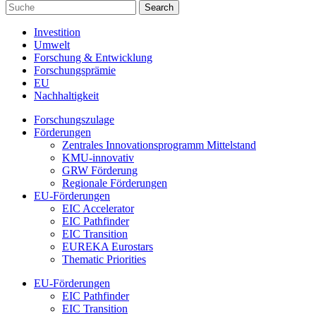
Investition
Umwelt
Forschung & Entwicklung
Forschungsprämie
EU
Nachhaltigkeit
Forschungszulage
Förderungen
Zentrales Innovationsprogramm Mittelstand
KMU-innovativ
GRW Förderung
Regionale Förderungen
EU-Förderungen
EIC Accelerator
EIC Pathfinder
EIC Transition
EUREKA Eurostars
Thematic Priorities
EU-Förderungen
EIC Pathfinder
EIC Transition