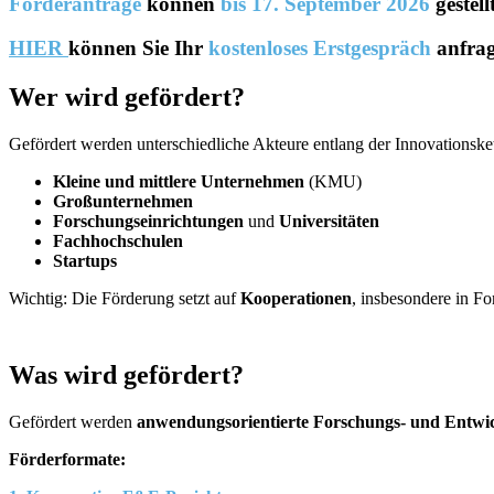
Förderanträge
können
bis 17. September 2026
gestell
HIER
können Sie Ihr
kostenloses Erstgespräch
anfrag
Wer wird gefördert?
Gefördert werden unterschiedliche Akteure entlang der Innovationsket
Kleine und mittlere Unternehmen
(KMU)
Großunternehmen
Forschungseinrichtungen
und
Universitäten
Fachhochschulen
Startups
Wichtig: Die Förderung setzt auf
Kooperationen
, insbesondere in F
Was wird gefördert?
Gefördert werden
anwendungsorientierte Forschungs- und Entwi
Förderformate: