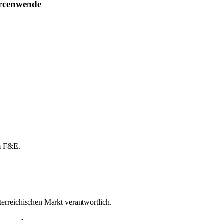
urcenwende
am F&E.
terreichischen Markt verantwortlich.