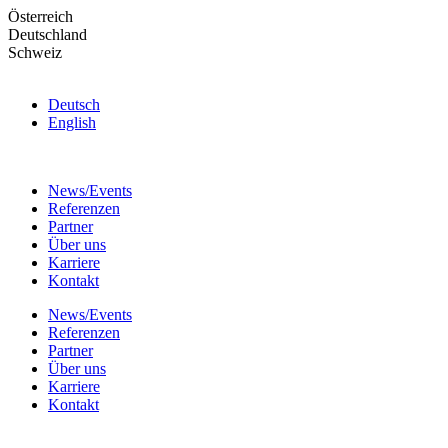
Skip
Österreich
to
Deutschland
the
Schweiz
content
Deutsch
English
News/Events
Referenzen
Partner
Über uns
Karriere
Kontakt
News/Events
Referenzen
Partner
Über uns
Karriere
Kontakt