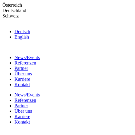
Skip
Österreich
to
Deutschland
the
Schweiz
content
Deutsch
English
News/Events
Referenzen
Partner
Über uns
Karriere
Kontakt
News/Events
Referenzen
Partner
Über uns
Karriere
Kontakt