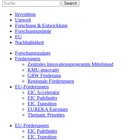
Investition
Umwelt
Forschung & Entwicklung
Forschungsprämie
EU
Nachhaltigkeit
Forschungszulage
Förderungen
Zentrales Innovationsprogramm Mittelstand
KMU-innovativ
GRW Förderung
Regionale Förderungen
EU-Förderungen
EIC Accelerator
EIC Pathfinder
EIC Transition
EUREKA Eurostars
Thematic Priorities
EU-Förderungen
EIC Pathfinder
EIC Transition