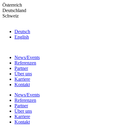
Skip
Österreich
to
Deutschland
the
Schweiz
content
Deutsch
English
News/Events
Referenzen
Partner
Über uns
Karriere
Kontakt
News/Events
Referenzen
Partner
Über uns
Karriere
Kontakt