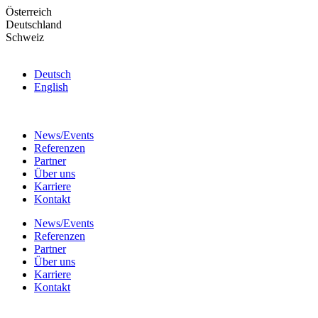
Skip
Österreich
to
Deutschland
the
Schweiz
content
Deutsch
English
News/Events
Referenzen
Partner
Über uns
Karriere
Kontakt
News/Events
Referenzen
Partner
Über uns
Karriere
Kontakt