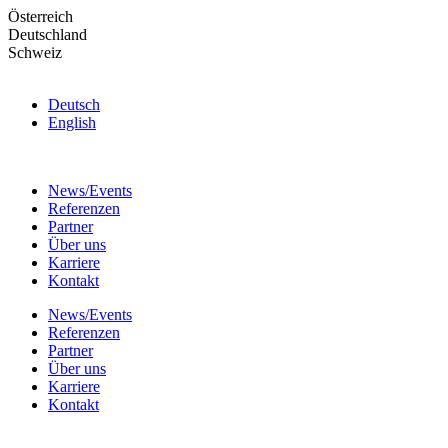
Skip
Österreich
to
Deutschland
the
Schweiz
content
Deutsch
English
News/Events
Referenzen
Partner
Über uns
Karriere
Kontakt
News/Events
Referenzen
Partner
Über uns
Karriere
Kontakt