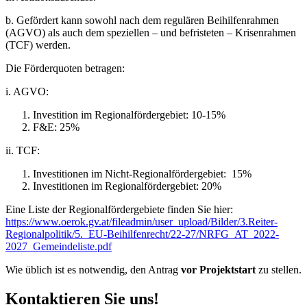
b. Gefördert kann sowohl nach dem regulären Beihilfenrahmen
(AGVO) als auch dem speziellen – und befristeten – Krisenrahmen
(TCF) werden.
Die Förderquoten betragen:
i. AGVO:
Investition im Regionalfördergebiet: 10-15%
F&E: 25%
ii. TCF:
Investitionen im Nicht-Regionalfördergebiet: 15%
Investitionen im Regionalfördergebiet: 20%
Eine Liste der Regionalfördergebiete finden Sie hier:
https://www.oerok.gv.at/fileadmin/user_upload/Bilder/3.Reiter-
Regionalpolitik/5._EU-Beihilfenrecht/22-27/NRFG_AT_2022-
2027_Gemeindeliste.pdf
Wie üblich ist es notwendig, den Antrag
vor Projektstart
zu stellen.
Kontaktieren Sie uns!