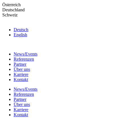
Skip
Österreich
to
Deutschland
the
Schweiz
content
Deutsch
English
News/Events
Referenzen
Partner
Über uns
Karriere
Kontakt
News/Events
Referenzen
Partner
Über uns
Karriere
Kontakt