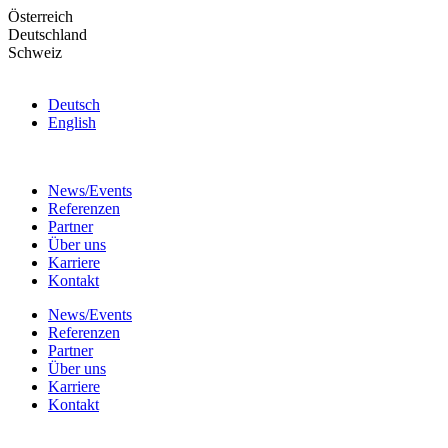
Skip
Österreich
to
Deutschland
the
Schweiz
content
Deutsch
English
News/Events
Referenzen
Partner
Über uns
Karriere
Kontakt
News/Events
Referenzen
Partner
Über uns
Karriere
Kontakt