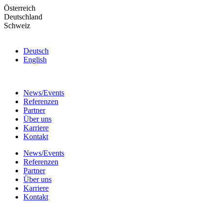
Skip
Österreich
to
Deutschland
the
Schweiz
content
Deutsch
English
News/Events
Referenzen
Partner
Über uns
Karriere
Kontakt
News/Events
Referenzen
Partner
Über uns
Karriere
Kontakt