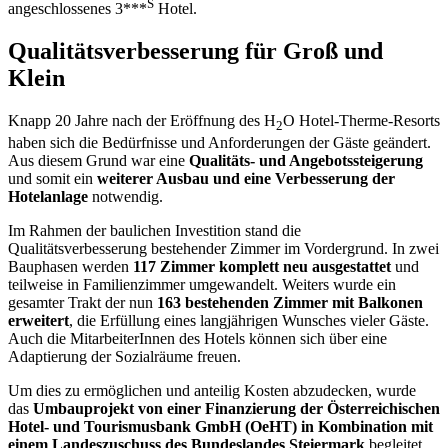
S
angeschlossenes 3***
Hotel.
Qualitätsverbesserung für Groß und
Klein
Knapp 20 Jahre nach der Eröffnung des H
O Hotel-Therme-Resorts
2
haben sich die Bedürfnisse und Anforderungen der Gäste geändert.
Aus diesem Grund war eine
Qualitäts- und Angebotssteigerung
und somit ein
weiterer Ausbau und eine Verbesserung der
Hotelanlage
notwendig.
Im Rahmen der baulichen Investition stand die
Qualitätsverbesserung bestehender Zimmer im Vordergrund. In zwei
Bauphasen werden
117 Zimmer komplett neu ausgestattet
und
teilweise in Familienzimmer umgewandelt. Weiters wurde ein
gesamter Trakt der nun
163 bestehenden Zimmer mit Balkonen
erweitert
, die Erfüllung eines langjährigen Wunsches vieler Gäste.
Auch die MitarbeiterInnen des Hotels können sich über eine
Adaptierung der Sozialräume freuen.
Um dies zu ermöglichen und anteilig Kosten abzudecken, wurde
das
Umbauprojekt von einer Finanzierung der Österreichischen
Hotel- und Tourismusbank GmbH (OeHT) in Kombination mit
einem Landeszuschuss des Bundeslandes Steiermark
begleitet.