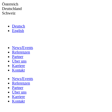
Skip
Österreich
to
Deutschland
the
Schweiz
content
Deutsch
English
News/Events
Referenzen
Partner
Über uns
Karriere
Kontakt
News/Events
Referenzen
Partner
Über uns
Karriere
Kontakt