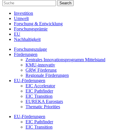
Investition
Umwelt
Forschung & Entwicklung
Forschungsprämie
EU
Nachhaltigkeit
Forschungszulage
Förderungen
Zentrales Innovationsprogramm Mittelstand
KMU-innovativ
GRW Förderung
Regionale Förderungen
EU-Förderungen
EIC Accelerator
EIC Pathfinder
EIC Transition
EUREKA Eurostars
Thematic Priorities
EU-Förderungen
EIC Pathfinder
EIC Transition