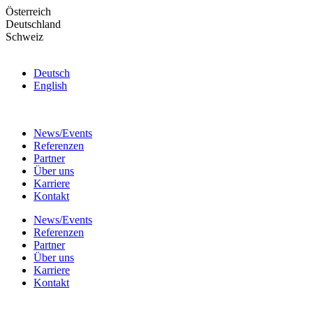
Skip
Österreich
to
Deutschland
the
Schweiz
content
Deutsch
English
News/Events
Referenzen
Partner
Über uns
Karriere
Kontakt
News/Events
Referenzen
Partner
Über uns
Karriere
Kontakt