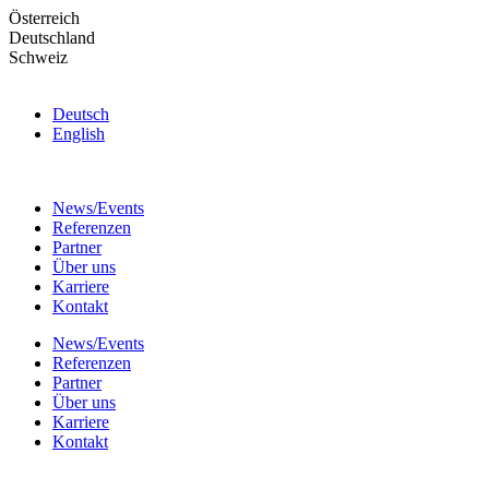
Skip
Österreich
to
Deutschland
the
Schweiz
content
Deutsch
English
News/Events
Referenzen
Partner
Über uns
Karriere
Kontakt
News/Events
Referenzen
Partner
Über uns
Karriere
Kontakt