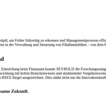
erknüpft, um Fehler frühzeitig zu erkennen und Managementprozesse effi
enz in der Verwaltung und Steuerung von Filialimmobilien – von dem P
nd
 Einreichung beim Finanzamt konnte SEYBOLD die Forschungszulage fü
wicklung mit tiefem Branchenwissen und strukturierter Vorgehensweis
Z-Siegel ausgezeichnet. Dies stärkt nicht nur die Innovationskraft d
insame Zukunft.