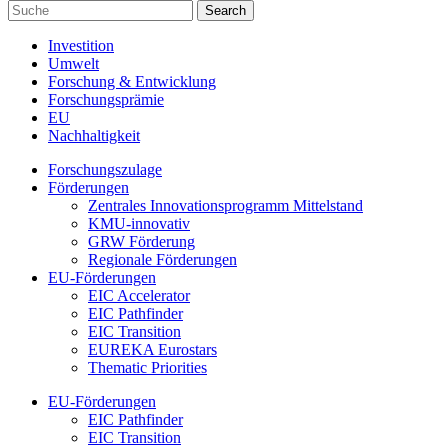
Investition
Umwelt
Forschung & Entwicklung
Forschungsprämie
EU
Nachhaltigkeit
Forschungszulage
Förderungen
Zentrales Innovationsprogramm Mittelstand
KMU-innovativ
GRW Förderung
Regionale Förderungen
EU-Förderungen
EIC Accelerator
EIC Pathfinder
EIC Transition
EUREKA Eurostars
Thematic Priorities
EU-Förderungen
EIC Pathfinder
EIC Transition