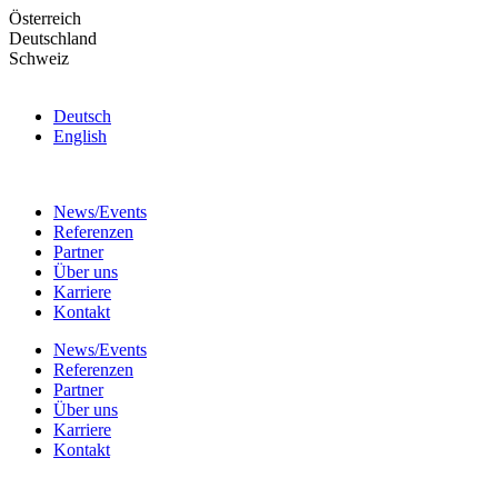
Skip
Österreich
to
Deutschland
the
Schweiz
content
Deutsch
English
News/Events
Referenzen
Partner
Über uns
Karriere
Kontakt
News/Events
Referenzen
Partner
Über uns
Karriere
Kontakt