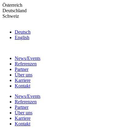
Skip
Österreich
to
Deutschland
the
Schweiz
content
Deutsch
English
News/Events
Referenzen
Partner
Über uns
Karriere
Kontakt
News/Events
Referenzen
Partner
Über uns
Karriere
Kontakt