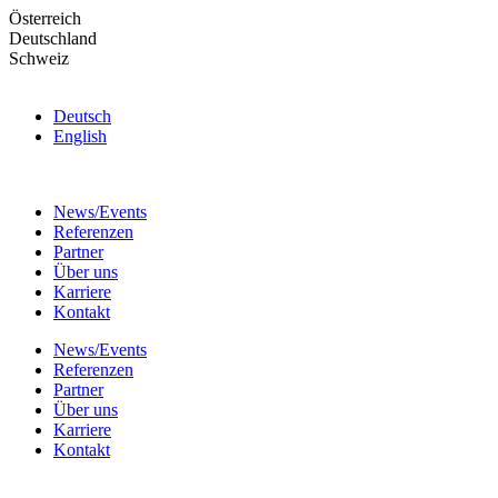
Skip
Österreich
to
Deutschland
the
Schweiz
content
Deutsch
English
News/Events
Referenzen
Partner
Über uns
Karriere
Kontakt
News/Events
Referenzen
Partner
Über uns
Karriere
Kontakt