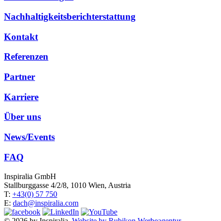
Nachhaltigkeitsberichterstattung
Kontakt
Referenzen
Partner
Karriere
Über uns
News/Events
FAQ
Inspiralia GmbH
Stallburggasse 4/2/8, 1010 Wien, Austria
T:
+43(0) 57 750
E:
dach@inspiralia.com
© 2026 by Inspiralia,
Website by Rubikon Werbeagentur