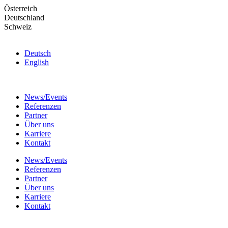
Skip
Österreich
to
Deutschland
the
Schweiz
content
Deutsch
English
News/Events
Referenzen
Partner
Über uns
Karriere
Kontakt
News/Events
Referenzen
Partner
Über uns
Karriere
Kontakt