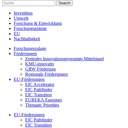
Investition
Umwelt
Forschung & Entwicklung
Forschungsprämie
EU
Nachhaltigkeit
Forschungszulage
Förderungen
Zentrales Innovationsprogramm Mittelstand
KMU-innovativ
GRW Förderung
Regionale Förderungen
EU-Förderungen
EIC Accelerator
EIC Pathfinder
EIC Transition
EUREKA Eurostars
Thematic Priorities
EU-Förderungen
EIC Pathfinder
EIC Transition