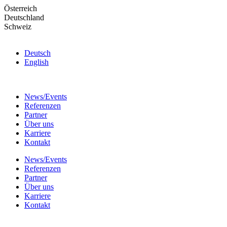
Skip
Österreich
to
Deutschland
the
Schweiz
content
Deutsch
English
News/Events
Referenzen
Partner
Über uns
Karriere
Kontakt
News/Events
Referenzen
Partner
Über uns
Karriere
Kontakt