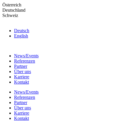
Skip
Österreich
to
Deutschland
the
Schweiz
content
Deutsch
English
News/Events
Referenzen
Partner
Über uns
Karriere
Kontakt
News/Events
Referenzen
Partner
Über uns
Karriere
Kontakt