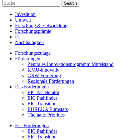
Investition
Umwelt
Forschung & Entwicklung
Forschungsprämie
EU
Nachhaltigkeit
Forschungszulage
Förderungen
Zentrales Innovationsprogramm Mittelstand
KMU-innovativ
GRW Förderung
Regionale Förderungen
EU-Förderungen
EIC Accelerator
EIC Pathfinder
EIC Transition
EUREKA Eurostars
Thematic Priorities
EU-Förderungen
EIC Pathfinder
EIC Transition