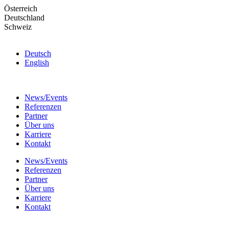
Skip
Österreich
to
Deutschland
the
Schweiz
content
Deutsch
English
News/Events
Referenzen
Partner
Über uns
Karriere
Kontakt
News/Events
Referenzen
Partner
Über uns
Karriere
Kontakt