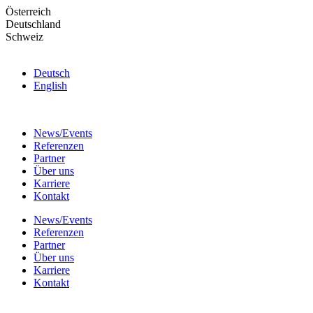
Skip
Österreich
to
Deutschland
the
Schweiz
content
Deutsch
English
News/Events
Referenzen
Partner
Über uns
Karriere
Kontakt
News/Events
Referenzen
Partner
Über uns
Karriere
Kontakt