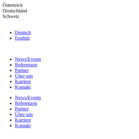
Skip
Österreich
to
Deutschland
the
Schweiz
content
Deutsch
English
News/Events
Referenzen
Partner
Über uns
Karriere
Kontakt
News/Events
Referenzen
Partner
Über uns
Karriere
Kontakt