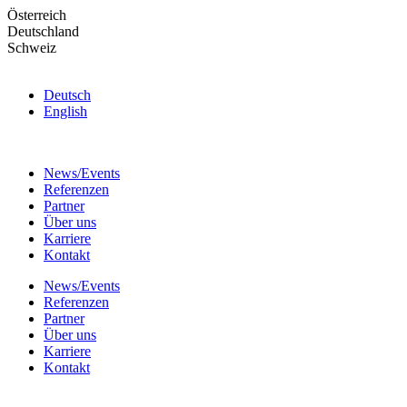
Skip
Österreich
to
Deutschland
the
Schweiz
content
Deutsch
English
News/Events
Referenzen
Partner
Über uns
Karriere
Kontakt
News/Events
Referenzen
Partner
Über uns
Karriere
Kontakt