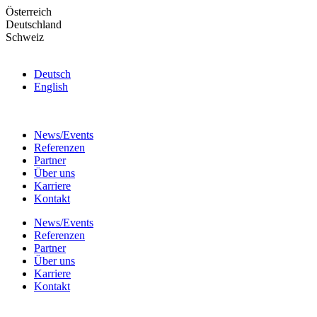
Skip
Österreich
to
Deutschland
the
Schweiz
content
Deutsch
English
News/Events
Referenzen
Partner
Über uns
Karriere
Kontakt
News/Events
Referenzen
Partner
Über uns
Karriere
Kontakt