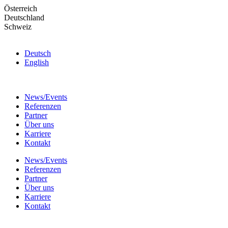
Skip
Österreich
to
Deutschland
the
Schweiz
content
Deutsch
English
News/Events
Referenzen
Partner
Über uns
Karriere
Kontakt
News/Events
Referenzen
Partner
Über uns
Karriere
Kontakt