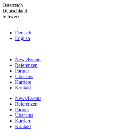
Skip
Österreich
to
Deutschland
the
Schweiz
content
Deutsch
English
News/Events
Referenzen
Partner
Über uns
Karriere
Kontakt
News/Events
Referenzen
Partner
Über uns
Karriere
Kontakt