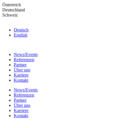
Skip
Österreich
to
Deutschland
the
Schweiz
content
Deutsch
English
News/Events
Referenzen
Partner
Über uns
Karriere
Kontakt
News/Events
Referenzen
Partner
Über uns
Karriere
Kontakt