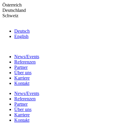
Skip
Österreich
to
Deutschland
the
Schweiz
content
Deutsch
English
News/Events
Referenzen
Partner
Über uns
Karriere
Kontakt
News/Events
Referenzen
Partner
Über uns
Karriere
Kontakt