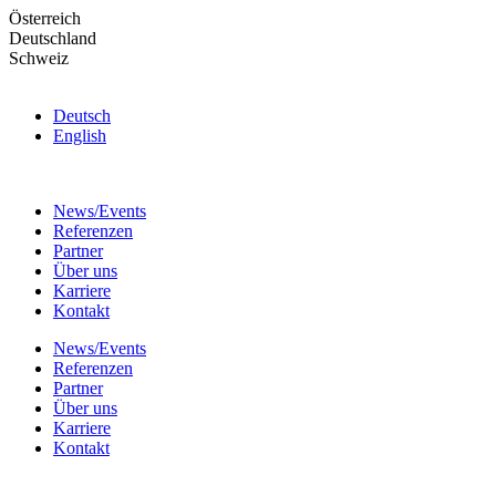
Skip
Österreich
to
Deutschland
the
Schweiz
content
Deutsch
English
News/Events
Referenzen
Partner
Über uns
Karriere
Kontakt
News/Events
Referenzen
Partner
Über uns
Karriere
Kontakt