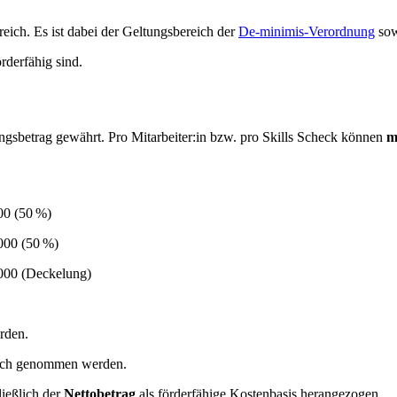
eich. Es ist dabei der Geltungsbereich der
De-minimis-Verordnung
sow
rderfähig sind.
sbetrag gewährt. Pro Mitarbeiter:in bzw. pro Skills Scheck können
m
00 (50 %)
000 (50 %)
000 (Deckelung)
rden.
uch genommen werden.
ießlich der
Nettobetrag
als förderfähige Kostenbasis herangezogen.