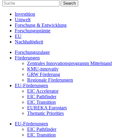
Investition
Umwelt
Forschung & Entwicklung
Forschungsprämie
EU
Nachhaltigkeit
Forschungszulage
Förderungen
Zentrales Innovationsprogramm Mittelstand
KMU-innovativ
GRW Förderung
Regionale Förderungen
EU-Förderungen
EIC Accelerator
EIC Pathfinder
EIC Transition
EUREKA Eurostars
Thematic Priorities
EU-Förderungen
EIC Pathfinder
EIC Transition