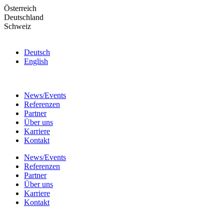
Skip
Österreich
to
Deutschland
the
Schweiz
content
Deutsch
English
News/Events
Referenzen
Partner
Über uns
Karriere
Kontakt
News/Events
Referenzen
Partner
Über uns
Karriere
Kontakt