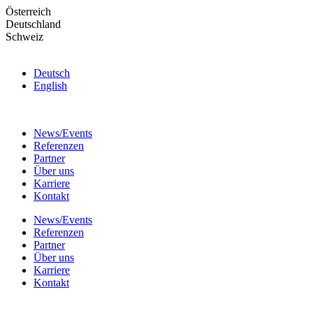
Skip
Österreich
to
Deutschland
the
Schweiz
content
Deutsch
English
News/Events
Referenzen
Partner
Über uns
Karriere
Kontakt
News/Events
Referenzen
Partner
Über uns
Karriere
Kontakt