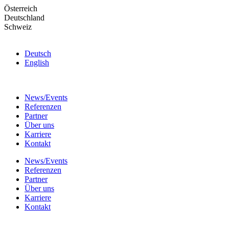
Skip
Österreich
to
Deutschland
the
Schweiz
content
Deutsch
English
News/Events
Referenzen
Partner
Über uns
Karriere
Kontakt
News/Events
Referenzen
Partner
Über uns
Karriere
Kontakt