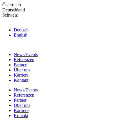
Skip
Österreich
to
Deutschland
the
Schweiz
content
Deutsch
English
News/Events
Referenzen
Partner
Über uns
Karriere
Kontakt
News/Events
Referenzen
Partner
Über uns
Karriere
Kontakt