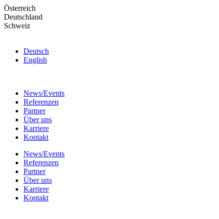
Skip
Österreich
to
Deutschland
the
Schweiz
content
Deutsch
English
News/Events
Referenzen
Partner
Über uns
Karriere
Kontakt
News/Events
Referenzen
Partner
Über uns
Karriere
Kontakt