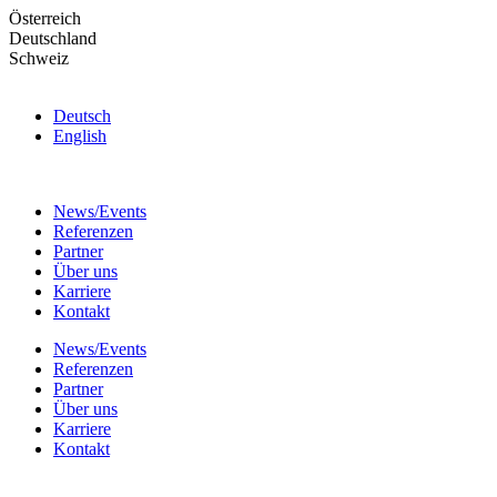
Skip
Österreich
to
Deutschland
the
Schweiz
content
Deutsch
English
News/Events
Referenzen
Partner
Über uns
Karriere
Kontakt
News/Events
Referenzen
Partner
Über uns
Karriere
Kontakt