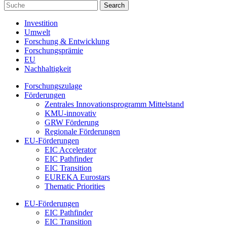
Investition
Umwelt
Forschung & Entwicklung
Forschungsprämie
EU
Nachhaltigkeit
Forschungszulage
Förderungen
Zentrales Innovationsprogramm Mittelstand
KMU-innovativ
GRW Förderung
Regionale Förderungen
EU-Förderungen
EIC Accelerator
EIC Pathfinder
EIC Transition
EUREKA Eurostars
Thematic Priorities
EU-Förderungen
EIC Pathfinder
EIC Transition