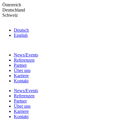
Skip
Österreich
to
Deutschland
the
Schweiz
content
Deutsch
English
News/Events
Referenzen
Partner
Über uns
Karriere
Kontakt
News/Events
Referenzen
Partner
Über uns
Karriere
Kontakt