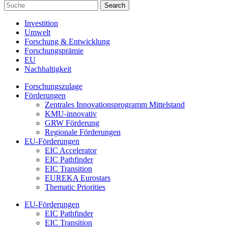
Investition
Umwelt
Forschung & Entwicklung
Forschungsprämie
EU
Nachhaltigkeit
Forschungszulage
Förderungen
Zentrales Innovationsprogramm Mittelstand
KMU-innovativ
GRW Förderung
Regionale Förderungen
EU-Förderungen
EIC Accelerator
EIC Pathfinder
EIC Transition
EUREKA Eurostars
Thematic Priorities
EU-Förderungen
EIC Pathfinder
EIC Transition