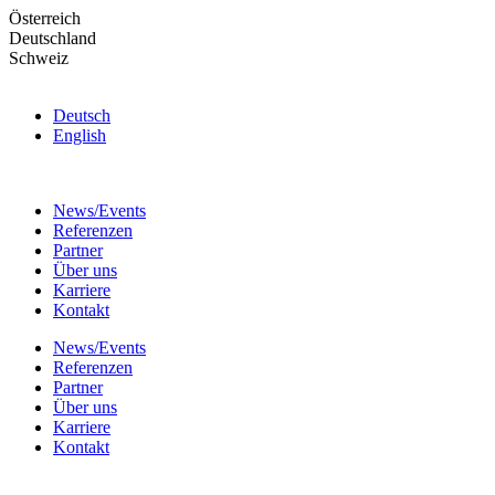
Skip
Österreich
to
Deutschland
the
Schweiz
content
Deutsch
English
News/Events
Referenzen
Partner
Über uns
Karriere
Kontakt
News/Events
Referenzen
Partner
Über uns
Karriere
Kontakt