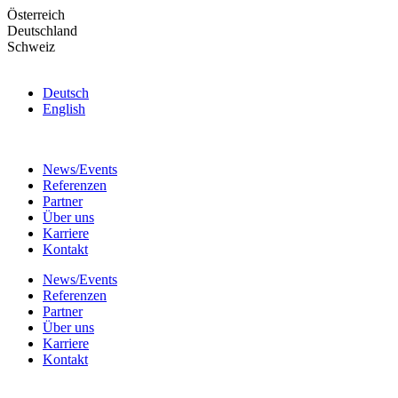
Skip
Österreich
to
Deutschland
the
Schweiz
content
Deutsch
English
News/Events
Referenzen
Partner
Über uns
Karriere
Kontakt
News/Events
Referenzen
Partner
Über uns
Karriere
Kontakt