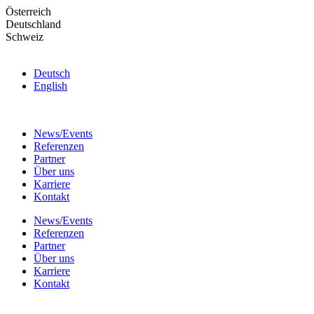
Skip
Österreich
to
Deutschland
the
Schweiz
content
Deutsch
English
News/Events
Referenzen
Partner
Über uns
Karriere
Kontakt
News/Events
Referenzen
Partner
Über uns
Karriere
Kontakt